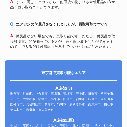
A. はい。同じエアガンなら、使用後の物よりも未使用品の方が
高く買い取ることができます。
Q. エアガンの付属品をなくしましたが、買取可能ですか？
A. 付属品がない場合でも、買取可能です。ただし、付属品や取
扱説明書などが揃っている方が、高く買い取ることができます
ので、できるだけ付属品もそろえていただければと思います。
東京都で買取可能なエリア
東京都(市)
調布市、町田市、小金井市、三鷹市、青梅市、府中市、日野市、八王子市、
立川市、武蔵野市、稲城市、小平市、国立市、福生市、昭島市、東村山市、
国分寺市、武蔵村山市、多摩市、羽村市、あきる野市、西東京市、狛江市、
東大和市、清瀬市、東久留米市
東京都(23区)
中央区、江東区、品川区、目黒区、豊島区、北区、荒川区、港区、杉並区、