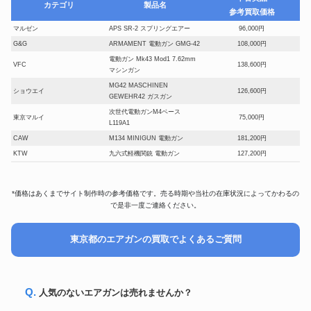
カテゴリ
製品名
参考買取価格
マルゼン
APS SR-2 スプリングエアー
96,000円
G&G
ARMAMENT 電動ガン GMG-42
108,000円
電動ガン Mk43 Mod1 7.62mm
VFC
138,600円
マシンガン
MG42 MASCHINEN
ショウエイ
126,600円
GEWEHR42 ガスガン
次世代電動ガンM4ベース
東京マルイ
75,000円
L119A1
CAW
M134 MINIGUN 電動ガン
181,200円
KTW
九六式軽機関銃 電動ガン
127,200円
東京マルイ
次世代 電動ガン MK46 MOD.O
54,300円
ショウエイ
MG42 AEG 電動ガン
103,200円
*価格はあくまでサイト制作時の参考価格です。売る時期や当社の在庫状況によってかわるの
CLASSIC ARMY
M134-A2 VULCAN MINIGUN
87,600円
で是非一度ご連絡ください。
DNA
XM16E1 Mod.603Early GBBR
83,400円
次世代電動ガン M4 Mk18 mod1
東京マルイ
78,000円
東京都のエアガンの買取でよくあるご質問
カスタム 純正メカボックス
HUDSON
JERICHO 941
79,200円
HK416D STD コンバージョンキ
東京マルイ
63,000円
ット MWS用
Q. 人気のないエアガンは売れませんか？
STI EAGLE 5.5 2011シリーズ
KSC
96,600円
LONG SLIDE ガスガン