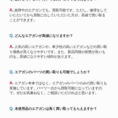
RWA
M1919電動ガン
109,800円
SR16 M URX3.1 カービン 電動
A. 故障中のエアガンでも、買取可能です。ただし、修理をして
TOP
58,800円
排莢ブローバック
いただいてから買取に出していただいた方が、高値で買い取る
A＆K
M249minimi 電動ガン
42,750円
ことができます。
Q. どんなエアガンが高値になりますか？
A. 人気の高いエアガンや、希少性の高いエアガンなどの買い取
り価格が高くなりやすいです。また、新品同様の状態が良いも
のも、高値になりやすい傾向があります。
Q. エアガンのパーツの買い取りも可能でしょうか？
A. エアガン本体ではなく、エアガンのパーツのみの買い取りも
実施しています。パーツ一点から買取可能になっていますの
で、ぜひお気兼ねなく、ご相談いただければと思います。
Q. 未使用品のエアガンは高く買い取ってもらえますか？