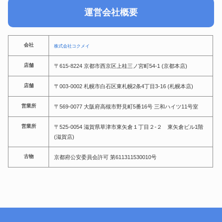
運営会社概要
会社
株式会社コクメイ
店舗
〒615-8224 京都市西京区上桂三ノ宮町54-1 (京都本店)
店舗
〒003-0002 札幌市白石区東札幌2条4丁目3-16 (札幌本店)
営業所
〒569-0077 大阪府高槻市野見町5番16号 三和ハイツ11号室
営業所
〒525-0054 滋賀県草津市東矢倉１丁目２-２ 東矢倉ビル1階
(滋賀店)
古物
京都府公安委員会許可 第611311530010号