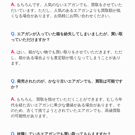
A. もちろんです。人気のないエアガンでも、買取をさせていた
CHEYTAC M200 フルリアル刻
SOCOMGEAR
87,249円
だいています。ただし、人気のあるエアガンよりも買取額が低
印
くなる場合があります。お気軽にお問い合わせください。
ワルサー
PPK ブローバック ガスガン
97,800円
九九式狙撃銃 エアーコッキング
KTW
62,160円
ガン
Q. エアガンが入っていた箱を紛失してしまいましたが、買い取
PTW トレポン M4A1 Super
システマ
97,680円
っていただけますか？
MaxⅡ
WINCHESTER M1873 RIFLE
K.T.W
49,200円
A. はい。箱がない物でも買い取りをさせていただきます。ただ
エアーコッキングガン
し、箱がある場合よりも査定額が低くなってしまうことがあり
システマ
トレポン TW5-A4
61,800円
ます。
LVOA NOVESKE Vltor ADM
PTW
222,012円
Vortex PRIME
組込トレポンマガジン、バッテ
Q. 発売されたのが、かなり古いエアガンでも、買取は可能です
リー付 BCMライフル インフィ
INFINITY
138,300円
ニティ 』はYahoo!オークション
か？
(旧ヤフオク!)でJa-tk
cerakoteロアレシーバー スチー
A. もちろん、買取を指せていただくことができます。むしろ年
PTW
103,800円
ル アウターバレル
代を経た古いエアガンに希少な価値がある場合があります。そ
TOP
M4ライブカートモデル
60,018円
のため、古くて捨てようとされていたエアガンでも、高値買取
の可能性があります。
電動ガン 電動ブローバック SVD
king arms
34,000円
ドラグノフ リアルウッド
PKM フルメタル電動ガン HMG
A&K
39,250円
汎用機関銃
Q. 故障しているエアガンでも買い取ってもらえますか？