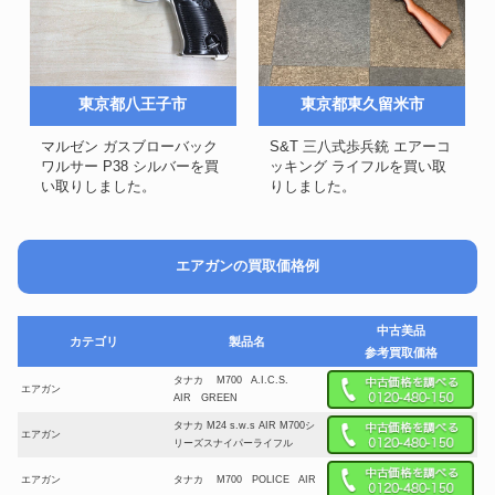
東京都八王子市
東京都東久留米市
マルゼン ガスブローバック
S&T 三八式歩兵銃 エアーコ
ワルサー P38 シルバーを買
ッキング ライフルを買い取
い取りしました。
りしました。
エアガンの買取価格例
中古美品
カテゴリ
製品名
参考買取価格
タナカ M700 A.I.C.S.
エアガン
AIR GREEN
タナカ M24 s.w.s AIR M700シ
エアガン
リーズスナイパーライフル
エアガン
タナカ M700 POLICE AIR