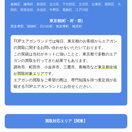
板橋区、練馬区、新宿区、足立区、千代田区、文京区、台東区、墨田区、大
田区、世田谷区、渋谷区、中野区、葛飾区、江戸川区
東京都(町・村・群)
西多摩郡、瑞穂町、日の出町、奥多摩町、檜原村
TOPエアガンランドでは毎日、東京都のお客様からエアガン
の買取に関するお問い合わせをいただいております。
この実績は当社がネットに強いことと、東京都で多数のエア
ガンの買取を行ってきた結果でもあります。
調布市、町田市、小金井市、三鷹市、青梅市など
東京都全域
が買取対象エリア
です。
エアガンの買取をご希望の際は、専門知識を持つ査定員が在
籍するTOPエアガンランドにお任せください。
買取対応エリア【関東】