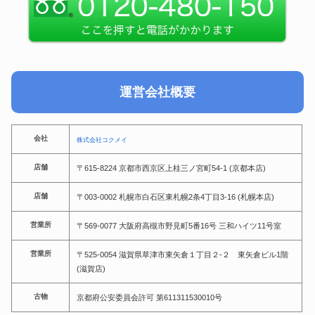
運営会社概要
会社
株式会社コクメイ
店舗
〒615-8224 京都市西京区上桂三ノ宮町54-1 (京都本店)
店舗
〒003-0002 札幌市白石区東札幌2条4丁目3-16 (札幌本店)
営業所
〒569-0077 大阪府高槻市野見町5番16号 三和ハイツ11号室
営業所
〒525-0054 滋賀県草津市東矢倉１丁目２-２ 東矢倉ビル1階
(滋賀店)
古物
京都府公安委員会許可 第611311530010号