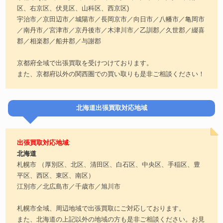
区、右京区、伏見区、山科区、西京区)
宇治市／京田辺市／城陽市／長岡京市／向日市／八幡市／亀岡市
／南丹市／宮津市／京丹後市／木津川市／乙訓郡／久世郡／綴喜
郡／相楽郡／船井郡／与謝郡
京都府全域で出張買取を受けつけております。
また、京都府以外の関西圏での買い取りも是非ご相談ください！
北海道出張買取対応地域
出張買取対応地域
:
北海道
札幌市 （厚別区、北区、清田区、白石区、中央区、手稲区、豊
平区、西区、東区、南区）
江別市／北広島市／千歳市／旭川市
札幌市全域、周辺地域で出張買取にご対応しております。
また、北海道の上記以外の地域の方も是非ご相談ください。お見