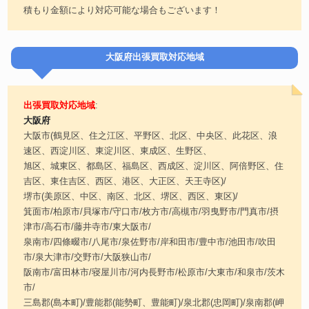
積もり金額により対応可能な場合もございます！
大阪府出張買取対応地域
出張買取対応地域
:
大阪府
大阪市(鶴見区、住之江区、平野区、北区、中央区、此花区、浪
速区、西淀川区、東淀川区、東成区、生野区、
旭区、城東区、都島区、福島区、西成区、淀川区、阿倍野区、住
吉区、東住吉区、西区、港区、大正区、天王寺区)/
堺市(美原区、中区、南区、北区、堺区、西区、東区)/
箕面市/柏原市/貝塚市/守口市/枚方市/高槻市/羽曳野市/門真市/摂
津市/高石市/藤井寺市/東大阪市/
泉南市/四條畷市/八尾市/泉佐野市/岸和田市/豊中市/池田市/吹田
市/泉大津市/交野市/大阪狭山市/
阪南市/富田林市/寝屋川市/河内長野市/松原市/大東市/和泉市/茨木
市/
三島郡(島本町)/豊能郡(能勢町、豊能町)/泉北郡(忠岡町)/泉南郡(岬