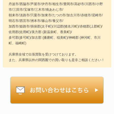
丹波市/西脇市/芦屋市/伊丹市/相生市/豊岡市/高砂市/川西市/小野
市/三田市/宝塚市/三木市/南あわじ市/
朝来市/淡路市/宍粟市/加東市/たつの市/加古川市/赤穂市/尼崎市/
明石市/西宮市/洲本市/篠山市/養父市/
加西市/姫路市/揖保郡(太子町)/川辺郡(猪名川町)/赤穂郡(上郡町)/
佐用郡(佐用町)/美方郡 (新温泉町、香美町)/
多可郡(多可町)/加古郡 (播磨町、稲美町)/神崎郡 (神河町、市川
町、福崎町)
兵庫県全域で出張買取を受けつけております。
また、兵庫県以外の関西圏での買い取りも是非ご相談ください！