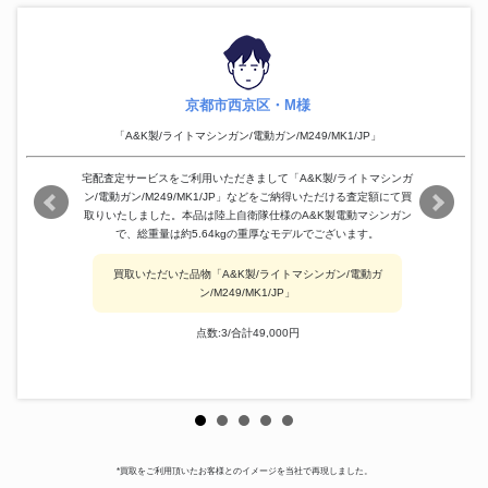
京都市西京区・M様
「A&K製/ライトマシンガン/電動ガン/M249/MK1/JP」
宅配査定サービスをご利用いただきまして「A&K製/ライトマシンガ
ン/電動ガン/M249/MK1/JP」などをご納得いただける査定額にて買
取りいたしました。本品は陸上自衛隊仕様のA&K製電動マシンガン
で、総重量は約5.64kgの重厚なモデルでございます。
買取いただいた品物「A&K製/ライトマシンガン/電動ガ
ン/M249/MK1/JP」
点数:3/合計49,000円
*買取をご利用頂いたお客様とのイメージを当社で再現しました。