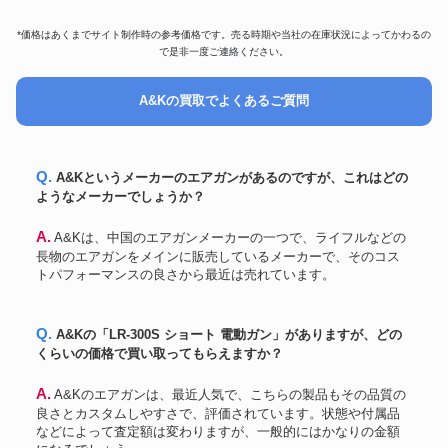
ショウエイ
MG42 AEG 電動ガン
103,200円
*価格はあくまでサイト制作時の参考価格です。売る時期や当社の在庫状況によってかわるの
CLASSIC ARMY
M134-A2 VULCAN MINIGUN
87,600円
で是非一度ご連絡ください。
DNA
XM16E1 Mod.603Early GBBR
83,400円
次世代電動ガン M4 Mk18 mod1
東京マルイ
78,000円
A&Kの買取でよくあるご質問
カスタム 純正メカボックス
HUDSON
JERICHO 941
79,200円
HK416D STD コンバージョンキ
東京マルイ
63,000円
ット MWS用
Q. A&Kというメーカーのエアガンがあるのですが、これはどの
STI EAGLE 5.5 2011シリーズ
KSC
96,600円
ようなメーカーでしょうか？
LONG SLIDE ガスガン
CHEYTAC M200 フルリアル刻
SOCOMGEAR
87,249円
A. A&Kは、中国のエアガンメーカーの一つで、ライフルなどの
印
長物のエアガンをメインに販売しているメーカーで、そのコス
ワルサー
PPK ブローバック ガスガン
97,800円
トパフォーマンスの良さから最近は売れています。
九九式狙撃銃 エアーコッキング
KTW
62,160円
ガン
PTW トレポン M4A1 Super
システマ
97,680円
Q. A&Kの「LR-300S ショート 電動ガン」がありますが、どの
MaxⅡ
くらいの価格で買い取ってもらえますか？
WINCHESTER M1873 RIFLE
K.T.W
49,200円
エアーコッキングガン
A. A&Kのエアガンは、最近人気で、こちらの製品もその品質の
システマ
トレポン TW5-A4
61,800円
良さとカスタムしやすさで、評価されています。状態や付属品
LVOA NOVESKE Vltor ADM
PTW
222,012円
などによって査定額は変わりますが、一般的にはかなりの金額
Vortex PRIME