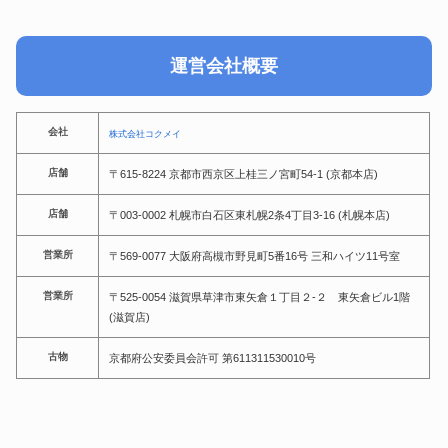
運営会社概要
会社
株式会社コクメイ
店舗
〒615-8224 京都市西京区上桂三ノ宮町54-1 (京都本店)
店舗
〒003-0002 札幌市白石区東札幌2条4丁目3-16 (札幌本店)
営業所
〒569-0077 大阪府高槻市野見町5番16号 三和ハイツ11号室
営業所
〒525-0054 滋賀県草津市東矢倉１丁目２-２ 東矢倉ビル1階
(滋賀店)
古物
京都府公安委員会許可 第611311530010号