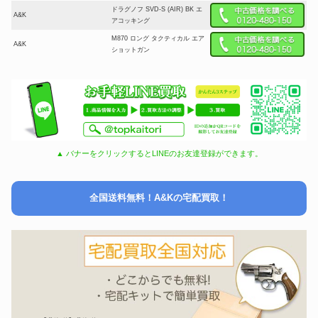
ドラグノフ SVD-S (AIR) BK エ
A&K
アコッキング
M870 ロング タクティカル エア
A&K
ショットガン
▲ バナーをクリックするとLINEのお友達登録ができます。
全国送料無料！A&Kの宅配買取！