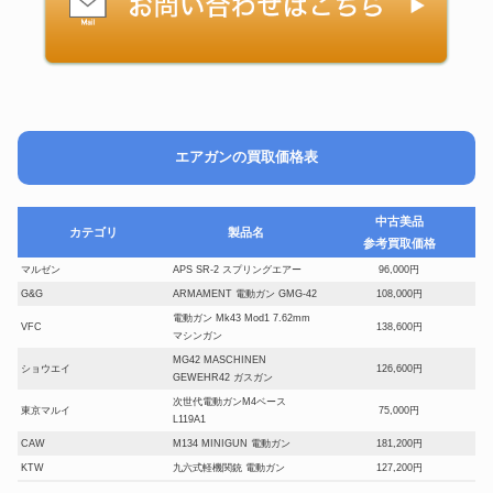
エアガンの買取価格表
中古美品
カテゴリ
製品名
参考買取価格
マルゼン
APS SR-2 スプリングエアー
96,000円
G&G
ARMAMENT 電動ガン GMG-42
108,000円
電動ガン Mk43 Mod1 7.62mm
VFC
138,600円
マシンガン
MG42 MASCHINEN
ショウエイ
126,600円
GEWEHR42 ガスガン
次世代電動ガンM4ベース
東京マルイ
75,000円
L119A1
CAW
M134 MINIGUN 電動ガン
181,200円
KTW
九六式軽機関銃 電動ガン
127,200円
東京マルイ
次世代 電動ガン MK46 MOD.O
54,300円