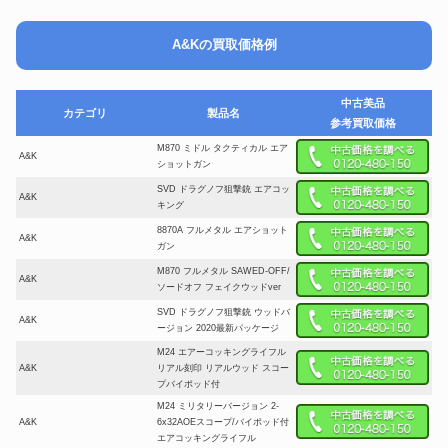
A&Kの買取価格例
中古美品
カテゴリ
製品名
参考買取価格
M870 ミドル タクティカル エア
A&K
ショットガン
SVD ドラグノフ狙撃銃 エアコッ
A&K
キング
8870A フルメタル エアショット
A&K
ガン
M870 フルメタル SAWED-OFF/
A&K
ソードオフ フェイクウッドver
SVD ドラグノフ狙撃銃 ウッドバ
A&K
ージョン 2020最新パッケージ
M24 エアーコッキングライフル
A&K
リアル刻印 リアルウッド スコー
プバイポッド付
M24 ミリタリーバージョン 2-
A&K
6x32AOEスコープ/バイポッド付
エアコッキングライフル