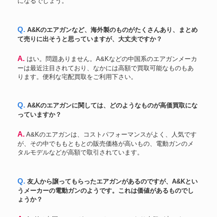
になるでしょう。
組込トレポンマガジン、バッテ
リー付 BCMライフル インフィ
INFINITY
138,300円
ニティ 』はYahoo!オークション
Q. A&Kのエアガンなど、海外製のものがたくさんあり、まとめ
(旧ヤフオク!)でJa-tk
て売りに出そうと思っていますが、大丈夫ですか？
cerakoteロアレシーバー スチー
PTW
103,800円
ル アウターバレル
A. はい。問題ありません。A&Kなどの中国系のエアガンメーカ
TOP
M4ライブカートモデル
60,018円
ーは最近注目されており、なかには高額で買取可能なものもあ
電動ガン 電動ブローバック SVD
king arms
34,000円
ドラグノフ リアルウッド
ります。便利な宅配買取をご利用下さい。
PKM フルメタル電動ガン HMG
A&K
39,250円
汎用機関銃
Q. A&Kのエアガンに関しては、どのようなものが高価買取にな
RWA
M1919電動ガン
109,800円
っていますか？
SR16 M URX3.1 カービン 電動
TOP
58,800円
排莢ブローバック
A. A&Kのエアガンは、コストパフォーマンスがよく、人気です
A＆K
M249minimi 電動ガン
42,750円
が、その中でももともとの販売価格が高いもの、電動ガンのメ
タルモデルなどが高額で取引されています。
Q. 友人から譲ってもらったエアガンがあるのですが、A&Kとい
うメーカーの電動ガンのようです。これは価値があるものでし
ょうか？