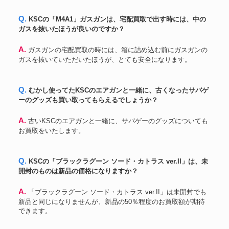
TOP
M4ライブカートモデル
60,018円
電動ガン 電動ブローバック SVD
Q. KSCの「M4A1」ガスガンは、宅配買取で出す時には、中の
king arms
34,000円
ドラグノフ リアルウッド
ガスを抜いたほうが良いのですか？
PKM フルメタル電動ガン HMG
A&K
39,250円
汎用機関銃
A. ガスガンの宅配買取の時には、箱に詰め込む前にガスガンの
RWA
M1919電動ガン
109,800円
ガスを抜いていただいたほうが、とても安全になります。
SR16 M URX3.1 カービン 電動
TOP
58,800円
排莢ブローバック
A＆K
M249minimi 電動ガン
42,750円
Q. むかし使ってたKSCのエアガンと一緒に、古くなったサバゲ
ーのグッズも買い取ってもらえるでしょうか？
A. 古いKSCのエアガンと一緒に、サバゲーのグッズについても
お買取をいたします。
Q. KSCの「ブラックラグーン ソード・カトラス ver.II」は、未
開封のものは新品の価格になりますか？
A. 「ブラックラグーン ソード・カトラス ver.II」は未開封でも
新品と同じになりませんが、新品の50％程度のお買取額が期待
できます。