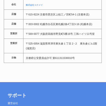
会社
株式会社コクメイ
店舗
〒615-8224 京都市西京区上桂三ノ宮町54-1 (京都本店)
店舗
〒003-0002 札幌市白石区東札幌2条4丁目3-16 (札幌本店)
営業所
〒569-0077 大阪府高槻市野見町5番16号 三和ハイツ11号室
営業所
〒525-0054 滋賀県草津市東矢倉１丁目２-２ 東矢倉ビル1階
(滋賀店)
古物
京都府公安委員会許可 第611311530010号
サポート
運営会社