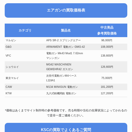
エアガンの買取価格表
中古美品
カテゴリ
製品名
参考買取価格
マルゼン
APS SR-2 スプリングエアー
96,000円
G&G
ARMAMENT 電動ガン GMG-42
108,000円
電動ガン Mk43 Mod1 7.62mm
VFC
138,600円
マシンガン
MG42 MASCHINEN
ショウエイ
126,600円
GEWEHR42 ガスガン
次世代電動ガンM4ベース
東京マルイ
75,000円
L119A1
CAW
M134 MINIGUN 電動ガン
181,200円
KTW
九六式軽機関銃 電動ガン
127,200円
東京マルイ
次世代 電動ガン MK46 MOD.O
54,300円
ショウエイ
MG42 AEG 電動ガン
103,200円
*価格はあくまでサイト制作時の参考価格です。売る時期や当社の在庫状況によってかわるの
CLASSIC ARMY
M134-A2 VULCAN MINIGUN
87,600円
で是非一度ご連絡ください。
DNA
XM16E1 Mod.603Early GBBR
83,400円
次世代電動ガン M4 Mk18 mod1
東京マルイ
78,000円
KSCの買取でよくあるご質問
カスタム 純正メカボックス