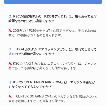
HUDSON
JERICHO 941
79,200円
HK416D STD コンバージョンキ
東京マルイ
63,000円
ット MWS用
Q. KSCの限定モデルの「P230モデッロT」は、箱もあってまだ
STI EAGLE 5.5 2011シリーズ
KSC
96,600円
綺麗なものだったら高額ですか？
LONG SLIDE ガスガン
CHEYTAC M200 フルリアル刻
SOCOMGEAR
87,249円
A. 2008年の「P230モデッロT」の限定モデルは、美品であれば
印
数万円の価値がつくものと見られます。
ワルサー
PPK ブローバック ガスガン
97,800円
九九式狙撃銃 エアーコッキング
KTW
62,160円
ガン
Q. 「AK74 カスタム エアコッキングガン」は、壊れてしまって
PTW トレポン M4A1 Super
システマ
97,680円
るものでも価値が高いのですか？
MaxⅡ
WINCHESTER M1873 RIFLE
K.T.W
49,200円
A. KSCの「AK74 カスタム エアコッキングガン」は、ジャンク
エアーコッキングガン
品であっても買取額が高くなる可能性があります。
システマ
トレポン TW5-A4
61,800円
LVOA NOVESKE Vltor ADM
PTW
222,012円
Vortex PRIME
Q. KSCの「CENTURION ARMS CM4」は、マガジンや箱など
組込トレポンマガジン、バッテ
もなくなっててもよいですか？
リー付 BCMライフル インフィ
INFINITY
138,300円
ニティ 』はYahoo!オークション
(旧ヤフオク!)でJa-tk
A. 「CENTURION ARMS CM4」のマガジンなど付属品がないと
cerakoteロアレシーバー スチー
査定は定価しますが、お買取は可能です。
PTW
103,800円
ル アウターバレル