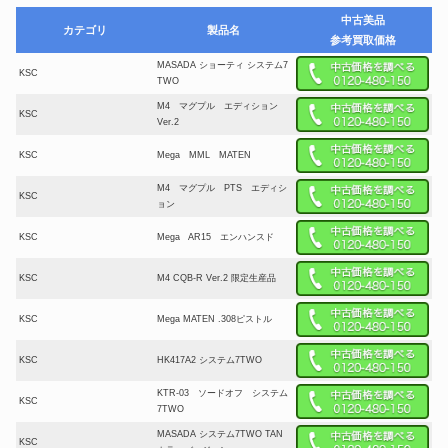
中古美品
カテゴリ
製品名
参考買取価格
MASADA ショーティ システム7
KSC
TWO
M4 マグプル エディション
KSC
Ver.2
KSC
Mega MML MATEN
M4 マグプル PTS エディシ
KSC
ョン
KSC
Mega AR15 エンハンスド
KSC
M4 CQB-R Ver.2 限定生産品
KSC
Mega MATEN .308ピストル
KSC
HK417A2 システム7TWO
KTR-03 ソードオフ システム
KSC
7TWO
MASADA システム7TWO TAN
KSC