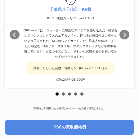
千葉県八千代市・KR様
KSC 電動ガン QRF mod.1 TEG
QRF mod.1は、シューターに馴染むアイデアを盛り込んだ、軽快な
サブマシンガンクラスのエアガンです。持ち手が銃口付近に滑らな
いよう工夫された「M-Lokハンドガード」や、日本人の体格にぴっ
たり馴染む「Jポリス・スタイル」のタンクストックなどを標準装
備しています。目立つキズがない、きれいな状態のものを買い取ら
せていただきました。
買取いただいた品物 電動ガン QRF mod.1 TEGほか
点数:2/合計38,000円
*買取をご利用頂いたお客様とのイメージを当社で再現しました。
KSCの買取価格例